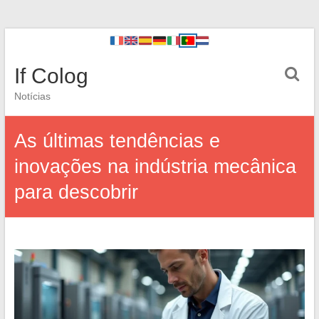
If Colog
Notícias
As últimas tendências e
inovações na indústria mecânica
para descobrir