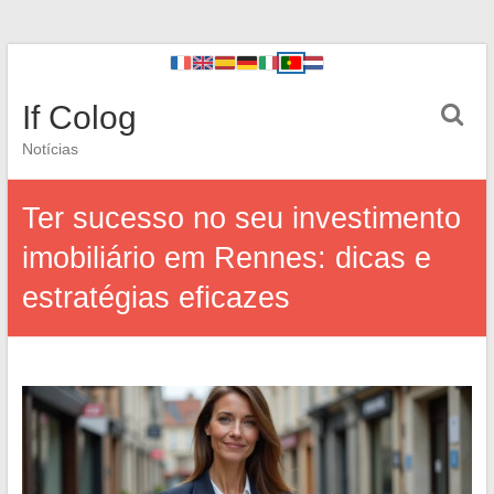
If Colog
Notícias
Ter sucesso no seu investimento
imobiliário em Rennes: dicas e
estratégias eficazes