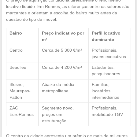
locativo líquido. Em Rennes, as diferenças entre os setores são
marcantes e orientam a escolha do bairro muito antes da
questão do tipo de imóvel.
Bairro
Preço indicativo por
Perfil locativo
m²
dominante
Centro
Cerca de 5 300 €/m²
Profissionais,
jovens executivos
Beaulieu
Cerca de 4 200 €/m²
Estudantes,
pesquisadores
Blosne,
Abaixo da média
Famílias,
Maurepas-
metropolitana
locatários
Patton
intermediários
ZAC
Segmento novo,
Profissionais,
EuroRennes
preços em
mobilidade TGV
estruturação
O centro da cidade apresenta um prêmio de mais de mil euros