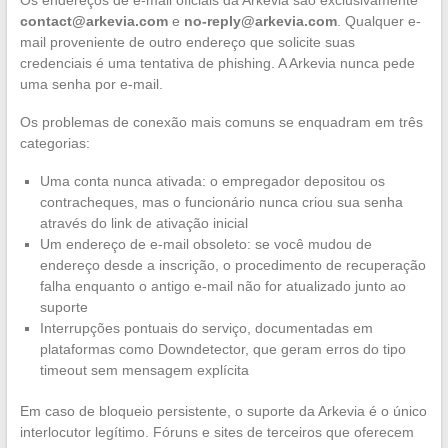
Os endereços de e-mail oficiais da Arkevia são exclusivamente
contact@arkevia.com
e
no-reply@arkevia.com
. Qualquer e-
mail proveniente de outro endereço que solicite suas
credenciais é uma tentativa de phishing. A Arkevia nunca pede
uma senha por e-mail.
Os problemas de conexão mais comuns se enquadram em três
categorias:
Uma conta nunca ativada: o empregador depositou os
contracheques, mas o funcionário nunca criou sua senha
através do link de ativação inicial
Um endereço de e-mail obsoleto: se você mudou de
endereço desde a inscrição, o procedimento de recuperação
falha enquanto o antigo e-mail não for atualizado junto ao
suporte
Interrupções pontuais do serviço, documentadas em
plataformas como Downdetector, que geram erros do tipo
timeout sem mensagem explícita
Em caso de bloqueio persistente, o suporte da Arkevia é o único
interlocutor legítimo. Fóruns e sites de terceiros que oferecem