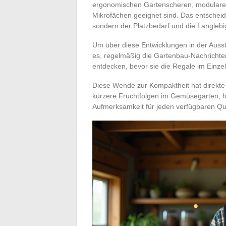
ergonomischen Gartenscheren, modulare
Mikrofächen geeignet sind. Das entscheide
sondern der Platzbedarf und die Langlebig
Um über diese Entwicklungen in der Aussta
es, regelmäßig die Gartenbau-Nachrichten
entdecken, bevor sie die Regale im Einzel
Diese Wende zur Kompaktheit hat direkte 
kürzere Fruchtfolgen im Gemüsegarten, hä
Aufmerksamkeit für jeden verfügbaren Qu