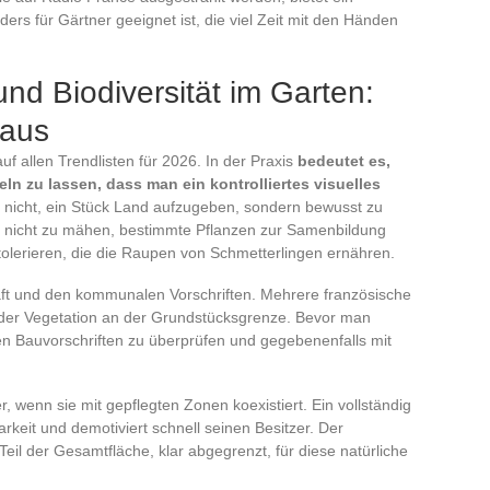
rs für Gärtner geeignet ist, die viel Zeit mit den Händen
nd Biodiversität im Garten:
naus
uf allen Trendlisten für 2026. In der Praxis
bedeutet es,
eln zu lassen, dass man ein kontrolliertes visuelles
 nicht, ein Stück Land aufzugeben, sondern bewusst zu
 nicht zu mähen, bestimmte Pflanzen zur Samenbildung
olerieren, die die Raupen von Schmetterlingen ernähren.
haft und den kommunalen Vorschriften. Mehrere französische
der Vegetation an der Grundstücksgrenze. Bevor man
len Bauvorschriften zu überprüfen und gegebenenfalls mit
, wenn sie mit gepflegten Zonen koexistiert. Ein vollständig
rkeit und demotiviert schnell seinen Besitzer. Der
Teil der Gesamtfläche, klar abgegrenzt, für diese natürliche