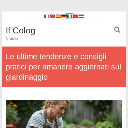
If Colog
Notizie
Le ultime tendenze e consigli
pratici per rimanere aggiornati sul
giardinaggio