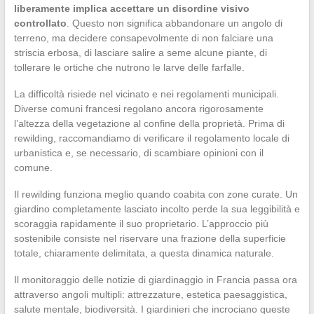
liberamente implica accettare un disordine visivo
controllato
. Questo non significa abbandonare un angolo di
terreno, ma decidere consapevolmente di non falciare una
striscia erbosa, di lasciare salire a seme alcune piante, di
tollerare le ortiche che nutrono le larve delle farfalle.
La difficoltà risiede nel vicinato e nei regolamenti municipali.
Diverse comuni francesi regolano ancora rigorosamente
l’altezza della vegetazione al confine della proprietà. Prima di
rewilding, raccomandiamo di verificare il regolamento locale di
urbanistica e, se necessario, di scambiare opinioni con il
comune.
Il rewilding funziona meglio quando coabita con zone curate. Un
giardino completamente lasciato incolto perde la sua leggibilità e
scoraggia rapidamente il suo proprietario. L’approccio più
sostenibile consiste nel riservare una frazione della superficie
totale, chiaramente delimitata, a questa dinamica naturale.
Il monitoraggio delle notizie di giardinaggio in Francia passa ora
attraverso angoli multipli: attrezzature, estetica paesaggistica,
salute mentale, biodiversità. I giardinieri che incrociano queste