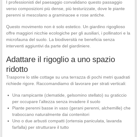
I professionisti del paesaggio convalidano questo passaggio
verso composizioni più dense, più testurizzate, dove le piante
perenni si mescolano a graminacee e rose antiche.
Questo movimento non è solo estetico. Un giardino rigoglioso
offre maggiori nicchie ecologiche per gli ausiliari, i pollinatori e la
microfauna del suolo. La biodiversità ne beneficia senza
interventi aggiuntivi da parte del giardiniere.
Adattare il rigoglio a uno spazio
ridotto
Trasporre lo stile cottage su una terrazza di pochi metri quadrati
richiede rigore. Raccomandiamo di lavorare per strati verticali:
Una rampicante (clematide, gelsomino stellato) su graticcio
per occupare l’altezza senza invadere il suolo
Piante perenni basse in vaso (gerani perenni, alchemille) che
traboccano naturalmente dai contenitori
Uno o due arbusti compatti (ortensia paniculata, lavanda
farfalla) per strutturare il tutto