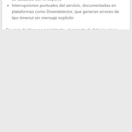
Interrupciones puntuales del servicio, documentadas en
plataformas como Downdetector, que generan errores de
tipo timeout sin mensaje explícito
En caso de bloqueo persistente, el soporte de Arkevia sigue
siendo el único interlocutor legítimo. Los foros y sitios de
terceros que ofrecen “soluciones alternativas” no tienen acceso
a la infraestructura del cofre.
La autenticación de dos factores no está activada por defecto
en MyArkevia. Si su espacio contiene varios años de recibos,
una contraseña robusta y única sigue siendo su principal línea
de defensa. Asóciela a un gestor de contraseñas en lugar de a
un post-it o un archivo de texto.
←
¿Por qué elegir la sala Artimon en Quimper para sus
eventos y recepciones?
Las últimas tendencias e innovaciones en la industria