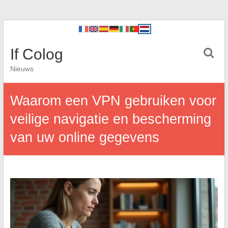
If Colog
Nieuws
Waarom een VPN gebruiken voor
veilige navigatie en bescherming
van uw online gegevens