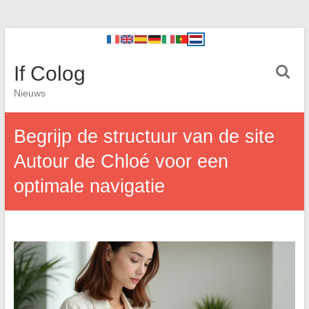
If Colog
Nieuws
Begrijp de structuur van de site
Autour de Chloé voor een
optimale navigatie