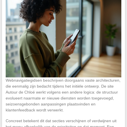
Webnavigatiegidsen beschrijven doorgaans vaste architecturen,
die eenmalig zijn bedacht tijdens het initiële ontwerp. De site
Autour de Chloé werkt volgens een andere logica: de structuur
evolueert naarmate er nieuwe diensten worden toegevoegd,
seizoensgebonden aanpassingen plaatsvinden en
klantenfeedback wordt verwerkt.
Concreet betekent dit dat secties verschijnen of verdwijnen uit
het menu afhankelijk van de prioriteiten op dat moment. Een