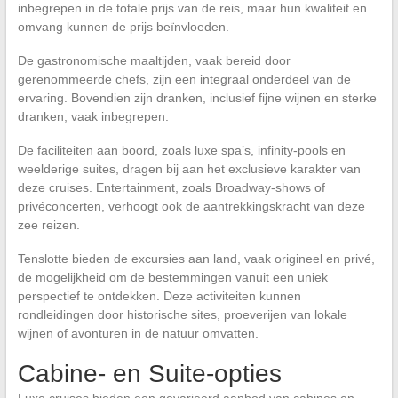
inbegrepen in de totale prijs van de reis, maar hun kwaliteit en
omvang kunnen de prijs beïnvloeden.
De gastronomische maaltijden, vaak bereid door
gerenommeerde chefs, zijn een integraal onderdeel van de
ervaring. Bovendien zijn dranken, inclusief fijne wijnen en sterke
dranken, vaak inbegrepen.
De faciliteiten aan boord, zoals luxe spa’s, infinity-pools en
weelderige suites, dragen bij aan het exclusieve karakter van
deze cruises. Entertainment, zoals Broadway-shows of
privéconcerten, verhoogt ook de aantrekkingskracht van deze
zee reizen.
Tenslotte bieden de excursies aan land, vaak origineel en privé,
de mogelijkheid om de bestemmingen vanuit een uniek
perspectief te ontdekken. Deze activiteiten kunnen
rondleidingen door historische sites, proeverijen van lokale
wijnen of avonturen in de natuur omvatten.
Cabine- en Suite-opties
Luxe cruises bieden een gevarieerd aanbod van cabines en