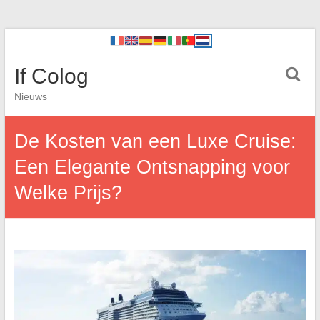
If Colog
Nieuws
De Kosten van een Luxe Cruise:
Een Elegante Ontsnapping voor
Welke Prijs?