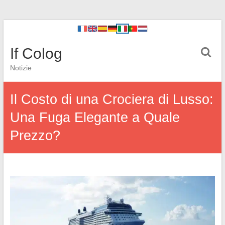
If Colog
Notizie
Il Costo di una Crociera di Lusso:
Una Fuga Elegante a Quale
Prezzo?