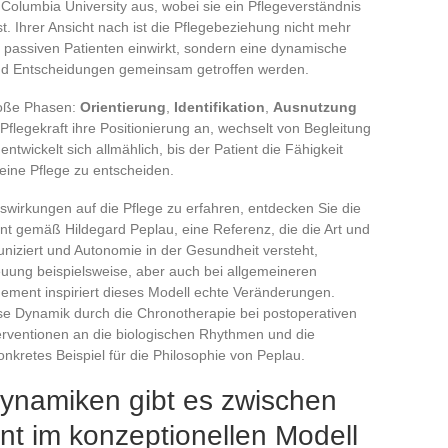
Columbia University aus, wobei sie ein Pflegeverständnis
t. Ihrer Ansicht nach ist die Pflegebeziehung nicht mehr
en passiven Patienten einwirkt, sondern eine dynamische
 und Entscheidungen gemeinsam getroffen werden.
roße Phasen:
Orientierung
,
Identifikation
,
Ausnutzung
 Pflegekraft ihre Positionierung an, wechselt von Begleitung
twickelt sich allmählich, bis der Patient die Fähigkeit
eine Pflege zu entscheiden.
swirkungen auf die Pflege zu erfahren, entdecken Sie die
nt gemäß Hildegard Peplau, eine Referenz, die die Art und
iziert und Autonomie in der Gesundheit versteht,
reuung beispielsweise, aber auch bei allgemeineren
ment inspiriert dieses Modell echte Veränderungen.
se Dynamik durch die Chronotherapie bei postoperativen
terventionen an die biologischen Rhythmen und die
nkretes Beispiel für die Philosophie von Peplau.
ynamiken gibt es zwischen
ent im konzeptionellen Modell