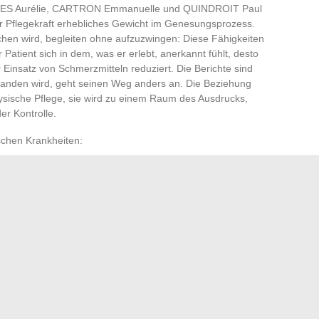
ES Aurélie, CARTRON Emmanuelle und QUINDROIT Paul
er Pflegekraft erhebliches Gewicht im Genesungsprozess.
hen wird, begleiten ohne aufzuzwingen: Diese Fähigkeiten
Patient sich in dem, was er erlebt, anerkannt fühlt, desto
r Einsatz von Schmerzmitteln reduziert. Die Berichte sind
rstanden wird, geht seinen Weg anders an. Die Beziehung
hysische Pflege, sie wird zu einem Raum des Ausdrucks,
r Kontrolle.
schen Krankheiten:
 und Sophie Bentz zeigen, wie das Duo Pflegekraft-Patient
nt stärkt seine Fähigkeiten zur Selbstpflege, das Gefühl der
uriert sich um diese dauerhafte Allianz.
, prägt das Modell von Peplau eine andere Praxis. Wenn
ird jeder Akteur zum Träger des Wandels und die
ension zurück: die, die verbindet, ermutigt und den Weg zu
fnet.