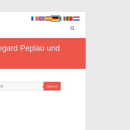
degard Peplau und
Search