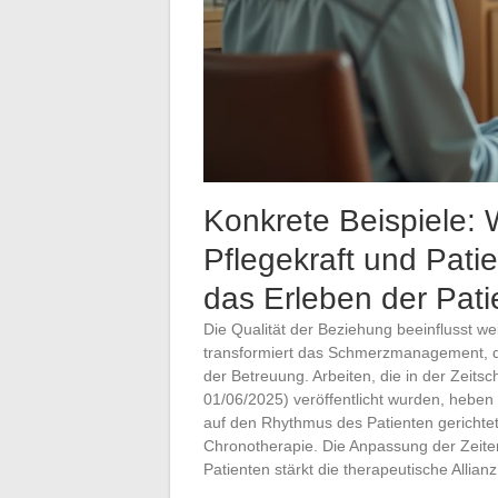
Konkrete Beispiele:
Pflegekraft und Patie
das Erleben der Pati
Die Qualität der Beziehung beeinflusst we
transformiert das Schmerzmanagement, d
der Betreuung. Arbeiten, die in der Zeitsch
01/06/2025) veröffentlicht wurden, heben
auf den Rhythmus des Patienten gerichte
Chronotherapie. Die Anpassung der Zeite
Patienten stärkt die therapeutische Allia