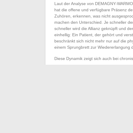
Laut der Analyse von DEMAGNY-WARMO
hat die offene und verfügbare Präsenz d
Zuhören, erkennen, was nicht ausgesproc
machen den Unterschied. Je schneller der 
schneller wird die Allianz geknüpft und de
einhellig: Ein Patient, der gehört und ve
beschränkt sich nicht mehr nur auf die p
einem Sprungbrett zur Wiedererlangung de
Diese Dynamik zeigt sich auch bei chroni
Die Forschungen von Florence Policard
zur Selbstständigkeit anregt. Der Patie
Isolation schwindet, und der Weg strukt
Jeden Tag, im Krankenhaus oder zu Hause
die Beziehung in den Vordergrund tritt, w
Gesundheit erhält ihre menschlichste Dim
einer echten Transformation der Pflege öf