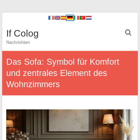
If Colog
Nachrichten
Das Sofa: Symbol für Komfort
und zentrales Element des
Wohnzimmers