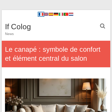
If Colog
News
Le canapé : symbole de confort
et élément central du salon