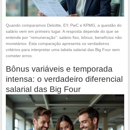
Quando comparamos Deloitte, EY, PwC e KPMG, a questão do
salário vem em primeiro lugar. A resposta depende do que se
entende por “remuneração”: salário fixo, bônus, benefícios não
monetários. Esta comparação apresenta os verdadeiros
critérios para interpretar uma tabela salarial das Big Four sem
cometer erros.
Bônus variáveis e temporada
intensa: o verdadeiro diferencial
salarial das Big Four