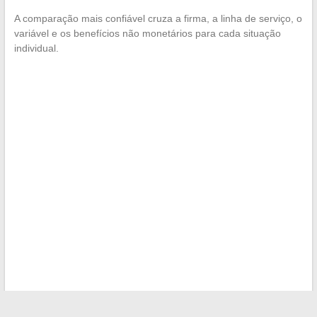
A comparação mais confiável cruza a firma, a linha de serviço, o
variável e os benefícios não monetários para cada situação
individual.
←
Onde colocar suas luzes de piscina: dicas de instalação