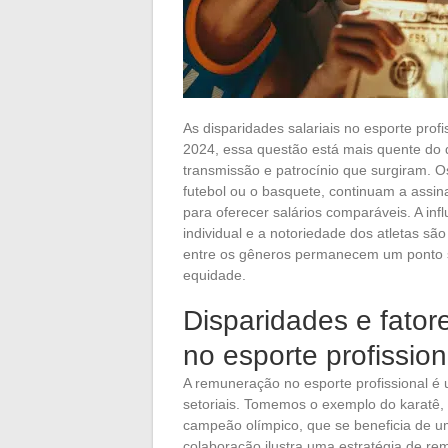
As disparidades salariais no esporte pro
2024, essa questão está mais quente do 
transmissão e patrocínio que surgiram. Os
futebol ou o basquete, continuam a assin
para oferecer salários comparáveis. A in
individual e a notoriedade dos atletas sã
entre os gêneros permanecem um ponto s
equidade.
Disparidades e fator
no esporte profission
A remuneração no esporte profissional é
setoriais. Tomemos o exemplo do karatê, 
campeão olímpico, que se beneficia de u
colaboração ilustra uma estratégia de r