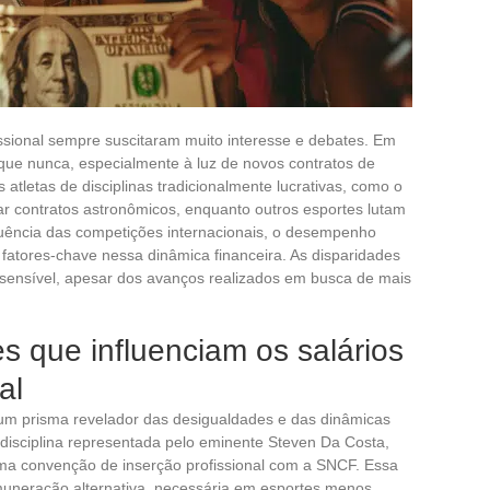
fissional sempre suscitaram muito interesse e debates. Em
que nunca, especialmente à luz de novos contratos de
 atletas de disciplinas tradicionalmente lucrativas, como o
ar contratos astronômicos, enquanto outros esportes lutam
fluência das competições internacionais, o desempenho
o fatores-chave nessa dinâmica financeira. As disparidades
ensível, apesar dos avanços realizados em busca de mais
es que influenciam os salários
al
 um prisma revelador das desigualdades e das dinâmicas
disciplina representada pelo eminente Steven Da Costa,
ma convenção de inserção profissional com a SNCF. Essa
emuneração alternativa, necessária em esportes menos