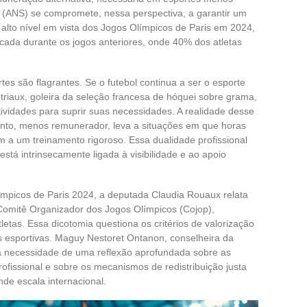
e (ANS) se compromete, nessa perspectiva, a garantir um
 alto nível em vista dos Jogos Olímpicos de Paris em 2024,
ada durante os jogos anteriores, onde 40% dos atletas
tes são flagrantes. Se o futebol continua a ser o esporte
riaux, goleira da seleção francesa de hóquei sobre grama,
ividades para suprir suas necessidades. A realidade desse
anto, menos remunerador, leva a situações em que horas
 a um treinamento rigoroso. Essa dualidade profissional
tá intrinsecamente ligada à visibilidade e ao apoio
ímpicos de Paris 2024, a deputada Claudia Rouaux relata
 Comitê Organizador dos Jogos Olímpicos (Cojop),
etas. Essa dicotomia questiona os critérios de valorização
s esportivas. Maguy Nestoret Ontanon, conselheira da
 a necessidade de uma reflexão aprofundada sobre as
ofissional e sobre os mecanismos de redistribuição justa
de escala internacional.