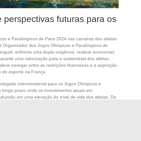
perspectivas futuras para os
os e Paralímpicos de Paris 2024 nas carreiras dos atletas
ê Organizador dos Jogos Olímpicos e Paralímpicos de
tanguet, enfrenta uma dupla exigência: realizar economias
arante uma valorização justa e sustentável dos atletas
 deve navegar entre as restrições financeiras e a aspiração
o do esporte na França.
elegado interministerial para os Jogos Olímpicos e
e longo prazo onde os investimentos atuais em
raduzirão em uma elevação do nível de vida dos atletas. Do
olátil e muitas vezes impiedoso, levanta a questão da
Os atletas, como outros trabalhadores, buscam uma
ão além do período efêmero das competições.
 profissionais dependerão, portanto, da capacidade das
ordagem mais ampla do desenvolvimento de carreira. As