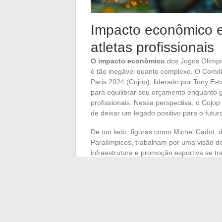
Impacto econômico e 
atletas profissionais
O impacto econômico
dos Jogos Olímpic
é tão inegável quanto complexo. O Comit
Paris 2024 (Cojop), liderado por Tony Es
para equilibrar seu orçamento enquanto g
profissionais. Nessa perspectiva, o Cojop
de deixar um legado positivo para o futur
De um lado, figuras como Michel Cadot, d
Paralímpicos, trabalham por uma visão d
infraestrutura e promoção esportiva se t
outro, o mercado de trabalho esportivo, v
segurança das carreiras pós-olímpicas. 
estabilidade e um reconhecimento que v
As perspectivas futuras
para os atletas
instâncias dirigentes de integrar uma ab