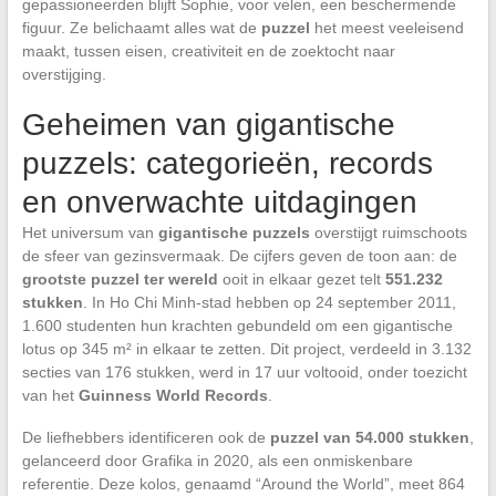
gepassioneerden blijft Sophie, voor velen, een beschermende
figuur. Ze belichaamt alles wat de
puzzel
het meest veeleisend
maakt, tussen eisen, creativiteit en de zoektocht naar
overstijging.
Geheimen van gigantische
puzzels: categorieën, records
en onverwachte uitdagingen
Het universum van
gigantische puzzels
overstijgt ruimschoots
de sfeer van gezinsvermaak. De cijfers geven de toon aan: de
grootste puzzel ter wereld
ooit in elkaar gezet telt
551.232
stukken
. In Ho Chi Minh-stad hebben op 24 september 2011,
1.600 studenten hun krachten gebundeld om een gigantische
lotus op 345 m² in elkaar te zetten. Dit project, verdeeld in 3.132
secties van 176 stukken, werd in 17 uur voltooid, onder toezicht
van het
Guinness World Records
.
De liefhebbers identificeren ook de
puzzel van 54.000 stukken
,
gelanceerd door Grafika in 2020, als een onmiskenbare
referentie. Deze kolos, genaamd “Around the World”, meet 864