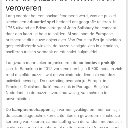
veroveren
Lang voordat het een sociaal fenomeen werd, was de puzzel
slechts een
educatief spel
bedoeld om geografie te leren. In
1766 uitvond de Britse cartograaf John Spilsbury het concept
door een kaart uit hout te snijden. Al snel nam de Europese
aristocratie dit nieuwe object over. Van Parijs tot Berlijn bloeiden
gespecialiseerde winkels, de puzzel vestigde zich in de salons,
oscilleren tussen vermaak en educatief hulpmiddel.
Langzaam maar zeker organiseerde de
collectieve praktijk
zich. In Barcelona in 2012 verzamelden bijna 9.600 mensen zich
rond dezelfde puzzel, wat de verbindende dimensie van deze
activiteit bevestigt. De opwinding overschrijdt Europa: in
Frankrijk, Duitsland, Italië, maar ook in Portugal, België of
Nederland, is de puzzel overal aanwezig, van scholen tot
universiteiten.
De
kampioenschappen
zijn vermenigvuldigd en, met hen, zijn
de assemblagetechnieken echte rituelen geworden: minutieuze
sortering van kleuren, samenstelling van de randen, methodisch
werken per zone, tijdbeheer tot op de seconde. De puzzel heeft