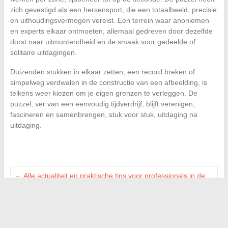
zich gevestigd als een hersensport, die een totaalbeeld, precisie
en uithoudingsvermogen vereist. Een terrein waar anoniemen
en experts elkaar ontmoeten, allemaal gedreven door dezelfde
dorst naar uitmuntendheid en de smaak voor gedeelde of
solitaire uitdagingen.
Duizenden stukken in elkaar zetten, een record breken of
simpelweg verdwalen in de constructie van een afbeelding, is
telkens weer kiezen om je eigen grenzen te verleggen. De
puzzel, ver van een eenvoudig tijdverdrijf, blijft verenigen,
fascineren en samenbrengen, stuk voor stuk, uitdaging na
uitdaging.
←
Alle actualiteit en praktische tips voor professionals in de
apotheek
Waarom de zaal Artimon in Quimper kiezen voor uw
evenementen en recepties?
→