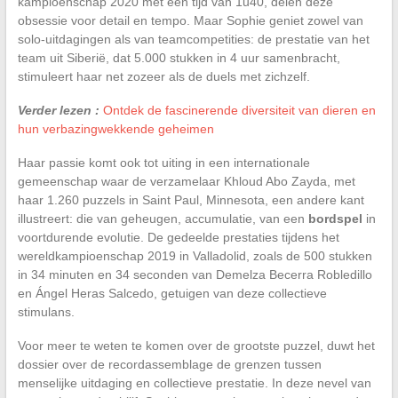
kampioenschap 2020 met een tijd van 1u40, delen deze
obsessie voor detail en tempo. Maar Sophie geniet zowel van
solo-uitdagingen als van teamcompetities: de prestatie van het
team uit Siberië, dat 5.000 stukken in 4 uur samenbracht,
stimuleert haar net zozeer als de duels met zichzelf.
Verder lezen :
Ontdek de fascinerende diversiteit van dieren en
hun verbazingwekkende geheimen
Haar passie komt ook tot uiting in een internationale
gemeenschap waar de verzamelaar Khloud Abo Zayda, met
haar 1.260 puzzels in Saint Paul, Minnesota, een andere kant
illustreert: die van geheugen, accumulatie, van een
bordspel
in
voortdurende evolutie. De gedeelde prestaties tijdens het
wereldkampioenschap 2019 in Valladolid, zoals de 500 stukken
in 34 minuten en 34 seconden van Demelza Becerra Robledillo
en Ángel Heras Salcedo, getuigen van deze collectieve
stimulans.
Voor meer te weten te komen over de grootste puzzel, duwt het
dossier over de recordassemblage de grenzen tussen
menselijke uitdaging en collectieve prestatie. In deze nevel van