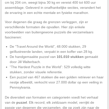
cm bij 204 cm, weegt bijna 30 kg en vereist 400 tot 600 uur
assemblage. Geleverd in onafhankelijke secties, verandert het
de ervaring in een echte mentale en fysieke marathon.
Voor degenen die graag de grenzen verleggen, zijn er
verschillende formaten die opvallen. Hier zijn enkele
voorbeelden van buitengewone puzzels die verzamelaars
fascineren:
De “Travel Around the World”, 48.000 stukken, 29
geïllustreerde landen, verpakt in een koffer van 28 kg.
De handgemaakte puzzel van
101.010 stukken
gemaakt
door Jill Walterbach.
“The Hardest Puzzle in the World”: 529 volledig witte
stukken, zonder visuele referentie.
Een puzzel van 467 stukken die een golden retriever en haar
nestje afbeeldt, verkocht voor 27.000 dollar op een veiling in
Pennsylvania.
De diversiteit van formaten en categorieën voedt het verhaal
van de
puzzel
. Elk record, elk zeldzaam model, verrijkt de
passie van degenen die verzamelen, die op zoek zijn naar de