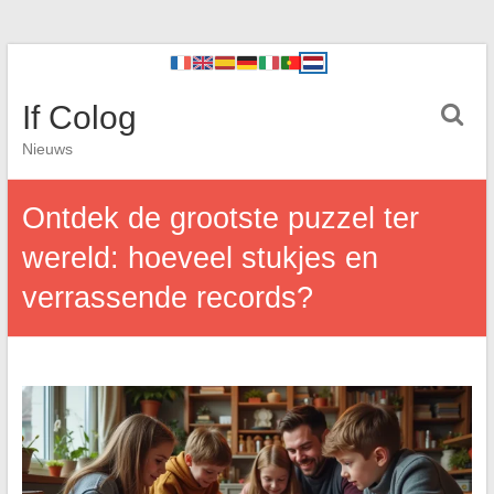
If Colog
Nieuws
Ontdek de grootste puzzel ter
wereld: hoeveel stukjes en
verrassende records?