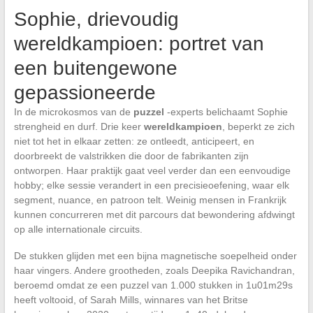
Sophie, drievoudig
wereldkampioen: portret van
een buitengewone
gepassioneerde
In de microkosmos van de
puzzel
-experts belichaamt Sophie
strengheid en durf. Drie keer
wereldkampioen
, beperkt ze zich
niet tot het in elkaar zetten: ze ontleedt, anticipeert, en
doorbreekt de valstrikken die door de fabrikanten zijn
ontworpen. Haar praktijk gaat veel verder dan een eenvoudige
hobby; elke sessie verandert in een precisieoefening, waar elk
segment, nuance, en patroon telt. Weinig mensen in Frankrijk
kunnen concurreren met dit parcours dat bewondering afdwingt
op alle internationale circuits.
De stukken glijden met een bijna magnetische soepelheid onder
haar vingers. Andere grootheden, zoals Deepika Ravichandran,
beroemd omdat ze een puzzel van 1.000 stukken in 1u01m29s
heeft voltooid, of Sarah Mills, winnares van het Britse