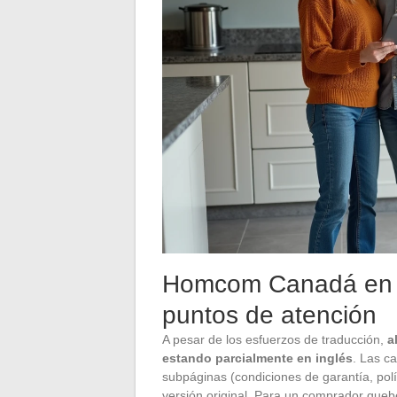
Homcom Canadá en fr
puntos de atención
A pesar de los esfuerzos de traducción,
a
estando parcialmente en inglés
. Las c
subpáginas (condiciones de garantía, pol
versión original. Para un comprador queb