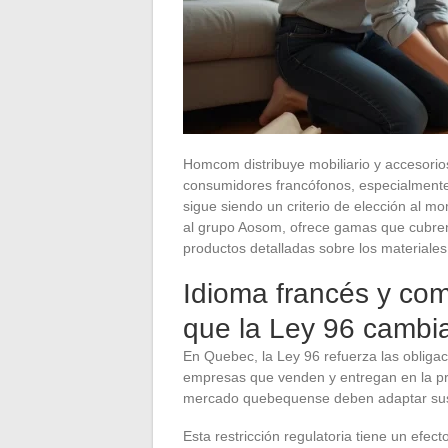
Homcom distribuye mobiliario y accesorios
consumidores francófonos, especialmente
sigue siendo un criterio de elección al m
al grupo Aosom, ofrece gamas que cubren la
productos detalladas sobre los materiales,
Idioma francés y com
que la Ley 96 camb
En Quebec, la Ley 96 refuerza las obligac
empresas que venden y entregan en la pro
mercado quebequense deben adaptar sus in
Esta restricción regulatoria tiene un efec