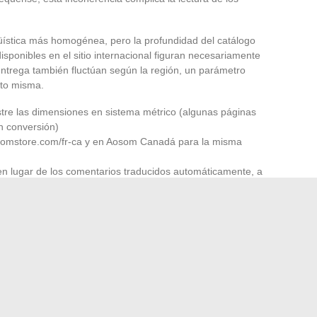
ística más homogénea, pero la profundidad del catálogo
sponibles en el sitio internacional figuran necesariamente
entrega también fluctúan según la región, un parámetro
cto misma.
estre las dimensiones en sistema métrico (algunas páginas
n conversión)
omstore.com/fr-ca y en Aosom Canadá para la misma
en lugar de los comentarios traducidos automáticamente, a
técnicos
 depende del producto buscado y de la calidad de
e cocina en blanco con cajones de almacenamiento, ambos
ro la experiencia de compra en francés difiere
a un público que busca mobiliario funcional a precios
e fichas en francés, impulsada por los requisitos
esivamente el acceso para los consumidores francófonos.