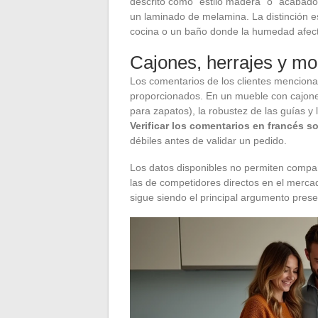
descrito como “estilo madera” o “acabad
un laminado de melamina. La distinción e
cocina o un baño donde la humedad afecta
Cajones, herrajes y mo
Los comentarios de los clientes mencionan
proporcionados. En un mueble con cajon
para zapatos), la robustez de las guías y l
Verificar los comentarios en francés s
débiles antes de validar un pedido.
Los datos disponibles no permiten compa
las de competidores directos en el merca
sigue siendo el principal argumento pres