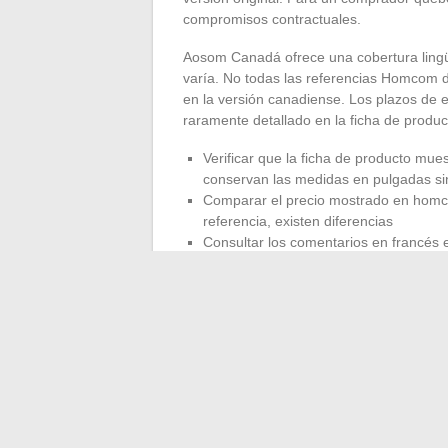
compromisos contractuales.
Aosom Canadá ofrece una cobertura lingü
varía. No todas las referencias Homcom di
en la versión canadiense. Los plazos de 
raramente detallado en la ficha de produ
Verificar que la ficha de producto mu
conservan las medidas en pulgadas si
Comparar el precio mostrado en homc
referencia, existen diferencias
Consultar los comentarios en francés 
menudo imprecisos sobre los detalles 
La elección entre las dos plataformas
traducción deseada
. Para un mueble d
canales ofrecen referencias similares, pe
notablemente.
La oferta de Homcom en Canadá se dirige 
controlados. La disponibilidad creciente d
regulatorios quebequenses, mejora progr