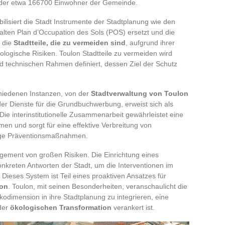
t der etwa 166700 Einwohner der Gemeinde.
lisiert die Stadt Instrumente der Stadtplanung wie den
alten Plan d’Occupation des Sols (POS) ersetzt und die
t die
Stadtteile, die zu vermeiden sind
, aufgrund ihrer
nologische Risiken. Toulon Stadtteile zu vermeiden wird
nd technischen Rahmen definiert, dessen Ziel der Schutz
iedenen Instanzen, von der
Stadtverwaltung von Toulon
 der Dienste für die Grundbuchwerbung, erweist sich als
e interinstitutionelle Zusammenarbeit gewährleistet eine
n und sorgt für eine effektive Verbreitung von
dige Präventionsmaßnahmen.
agement von großen Risiken. Die Einrichtung eines
onkreten Antworten der Stadt, um die Interventionen im
 Dieses System ist Teil eines proaktiven Ansatzes für
ion
. Toulon, mit seinen Besonderheiten, veranschaulicht die
odimension in ihre Stadtplanung zu integrieren, eine
der
ökologischen Transformation
verankert ist.