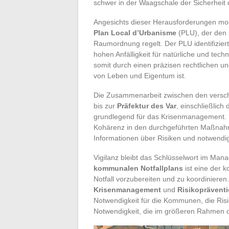
schwer in der Waagschale der Sicherhei
Angesichts dieser Herausforderungen mobi
Plan Local d’Urbanisme
(PLU), der den 
Raumordnung regelt. Der PLU identifizier
hohen Anfälligkeit für natürliche und tech
somit durch einen präzisen rechtlichen u
von Leben und Eigentum ist.
Die Zusammenarbeit zwischen den versch
bis zur
Präfektur des Var
, einschließlich
grundlegend für das Krisenmanagement. Di
Kohärenz in den durchgeführten Maßnahme
Informationen über Risiken und notwen
Vigilanz bleibt das Schlüsselwort im Man
kommunalen Notfallplans
ist eine der k
Notfall vorzubereiten und zu koordinieren.
Krisenmanagement
und
Risikoprävent
Notwendigkeit für die Kommunen, die Risik
Notwendigkeit, die im größeren Rahmen 