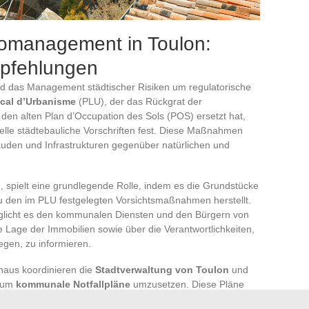
komanagement in Toulon:
pfehlungen
und das Management städtischer Risiken um regulatorische
cal d’Urbanisme
(PLU), der das Rückgrat der
 den alten Plan d’Occupation des Sols (POS) ersetzt hat,
ielle städtebauliche Vorschriften fest. Diese Maßnahmen
bäuden und Infrastrukturen gegenüber natürlichen und
h, spielt eine grundlegende Rolle, indem es die Grundstücke
 zu den im PLU festgelegten Vorsichtsmaßnahmen herstellt.
öglicht es den kommunalen Diensten und den Bürgern von
e Lage der Immobilien sowie über die Verantwortlichkeiten,
egen, zu informieren.
naus koordinieren die
Stadtverwaltung von Toulon
und
 um
kommunale Notfallpläne
umzusetzen. Diese Pläne
e im Falle von größeren Ereignissen zu ergreifen sind,