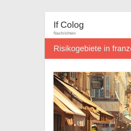
If Colog
Nachrichten
Risikogebiete in fran