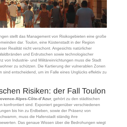
ngen stellt das Management von Risikogebieten eine große
meinden dar. Toulon, eine Küstenstadt in der Region
ser Realität nicht verschont. Angesichts natürlicher
ldbränden und Erdrutschen sowie technologischer
von Industrie- und Militäreinrichtungen muss die Stadt
nwohner zu schützen. Die Kartierung der vulnerablen Zonen
sind entscheidend, um im Falle eines Unglücks effektiv zu
schen Risiken: der Fall Toulon
rovence-Alpes-Côte-d’Azur
, gehört zu den städtischen
ken konfrontiert sind. Exponiert gegenüber verschiedenen
ngen bis hin zu Erdbeben, sowie der Präsenz von
chwamm, muss die Hafenstadt ständig ihre
ewerten. Das genaue Wissen über die Bedrohungen wiegt