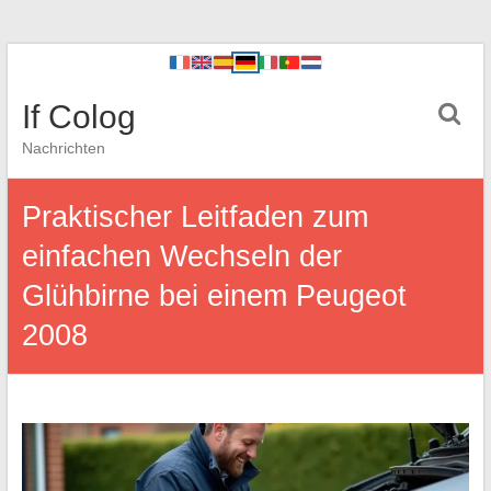
If Colog
Nachrichten
Praktischer Leitfaden zum
einfachen Wechseln der
Glühbirne bei einem Peugeot
2008