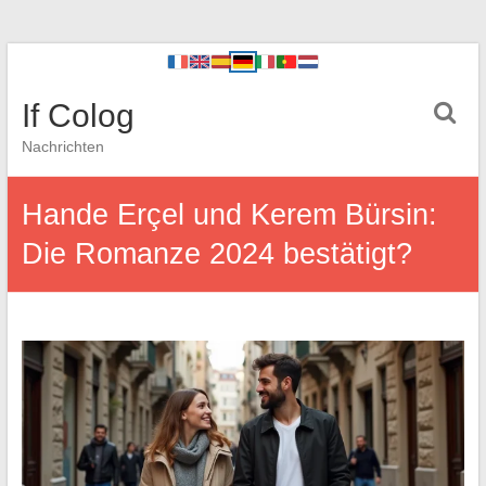
If Colog
Nachrichten
Hande Erçel und Kerem Bürsin:
Die Romanze 2024 bestätigt?