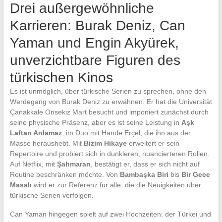
Drei außergewöhnliche
Karrieren: Burak Deniz, Can
Yaman und Engin Akyürek,
unverzichtbare Figuren des
türkischen Kinos
Es ist unmöglich, über türkische Serien zu sprechen, ohne den
Werdegang von Burak Deniz zu erwähnen. Er hat die Universität
Çanakkale Onsekiz Mart besucht und imponiert zunächst durch
seine physische Präsenz, aber es ist seine Leistung in
Aşk
Laftan Anlamaz
, im Duo mit Hande Erçel, die ihn aus der
Masse heraushebt. Mit
Bizim Hikaye
erweitert er sein
Repertoire und probiert sich in dunkleren, nuancierteren Rollen.
Auf Netflix, mit
Şahmaran
, bestätigt er, dass er sich nicht auf
Routine beschränken möchte. Von
Bambaşka Biri
bis
Bir Gece
Masalı
wird er zur Referenz für alle, die die Neuigkeiten über
türkische Serien verfolgen.
Can Yaman hingegen spielt auf zwei Hochzeiten: der Türkei und