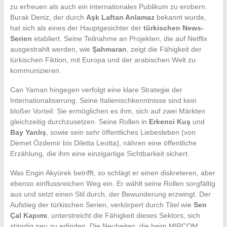
zu erfreuen als auch ein internationales Publikum zu erobern.
Burak Deniz, der durch
Aşk Laftan Anlamaz
bekannt wurde,
hat sich als eines der Hauptgesichter der
türkischen News-
Serien
etabliert. Seine Teilnahme an Projekten, die auf Netflix
ausgestrahlt werden, wie
Şahmaran
, zeigt die Fähigkeit der
türkischen Fiktion, mit Europa und der arabischen Welt zu
kommunizieren.
Can Yaman hingegen verfolgt eine klare Strategie der
Internationalisierung. Seine Italienischkenntnisse sind kein
bloßer Vorteil: Sie ermöglichen es ihm, sich auf zwei Märkten
gleichzeitig durchzusetzen. Seine Rollen in
Erkenci Kuş
und
Bay Yanlış
, sowie sein sehr öffentliches Liebesleben (von
Demet Özdemir bis Diletta Leotta), nähren eine öffentliche
Erzählung, die ihm eine einzigartige Sichtbarkeit sichert.
Was Engin Akyürek betrifft, so schlägt er einen diskreteren, aber
ebenso einflussreichen Weg ein. Er wählt seine Rollen sorgfältig
aus und setzt einen Stil durch, der Bewunderung erzwingt. Der
Aufstieg der türkischen Serien, verkörpert durch Titel wie
Sen
Çal Kapımı
, unterstreicht die Fähigkeit dieses Sektors, sich
ständig neu zu erfinden. Die Neuheiten, die beim MIPCOM