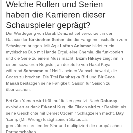
Welche Rollen und Serien
haben die Karrieren dieser
Schauspieler geprägt?
Der Werdegang von Burak Deniz ist tief verwurzelt in der
Galaxie der
türkischen Serien
, die die Fangemeinschaften zum
Schwingen bringen. Mit
Aşk Laftan Anlamaz
bildet er ein
mythisches Duo mit Hande Erçel, eine Chemie, die funktioniert
und die Serie zu einem Muss macht.
Bizim Hikaye
zeigt ihn in
einem sozialeren Register, an der Seite von Hazal Kaya,
während
Şahmaran
auf Netflix seinen Wunsch beweist, die
Codes zu brechen. Die Titel
Bambaşka Biri
und
Bir Gece
Masalı
bestätigen seine Fähigkeit, Saison für Saison zu
überraschen.
Bei Can Yaman wird früh auf Italien gesetzt. Nach
Dolunay
explodiert er dank
Erkenci Kuş
, die Fiktion wird zur Realität, als
seine Geschichte mit Demet Özdemir Schlagzeilen macht.
Bay
Yanlış
(Mr. Wrong) festigt seinen Status als
grenzüberschreitender Star und multipliziert die europäischen
Partnerschaften.