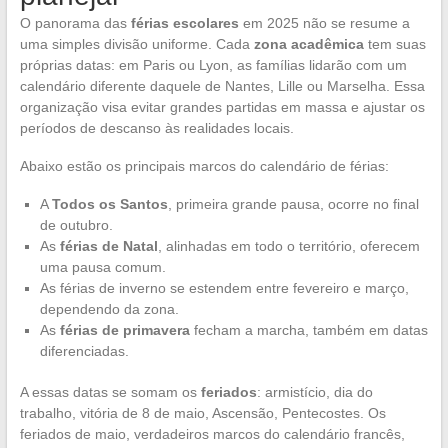
O panorama das
férias escolares
em 2025 não se resume a
uma simples divisão uniforme. Cada
zona acadêmica
tem suas
próprias datas: em Paris ou Lyon, as famílias lidarão com um
calendário diferente daquele de Nantes, Lille ou Marselha. Essa
organização visa evitar grandes partidas em massa e ajustar os
períodos de descanso às realidades locais.
Abaixo estão os principais marcos do calendário de férias:
A
Todos os Santos
, primeira grande pausa, ocorre no final
de outubro.
As
férias de Natal
, alinhadas em todo o território, oferecem
uma pausa comum.
As férias de inverno se estendem entre fevereiro e março,
dependendo da zona.
As
férias de primavera
fecham a marcha, também em datas
diferenciadas.
A essas datas se somam os
feriados
: armistício, dia do
trabalho, vitória de 8 de maio, Ascensão, Pentecostes. Os
feriados de maio, verdadeiros marcos do calendário francês,