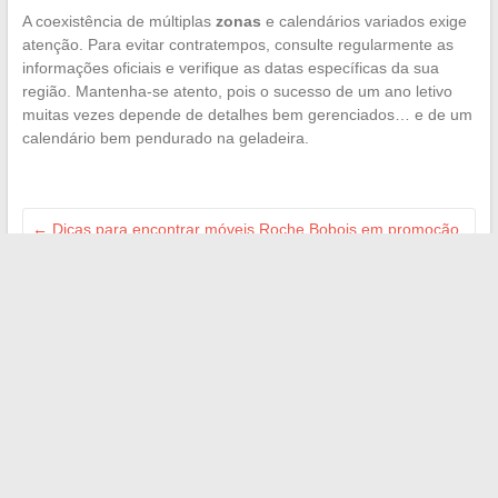
A coexistência de múltiplas
zonas
e calendários variados exige
atenção. Para evitar contratempos, consulte regularmente as
informações oficiais e verifique as datas específicas da sua
região. Mantenha-se atento, pois o sucesso de um ano letivo
muitas vezes depende de detalhes bem gerenciados… e de um
calendário bem pendurado na geladeira.
←
Dicas para encontrar móveis Roche Bobois em promoção
e a preços reduzidos
Como otimizar seu projeto imobiliário com soluções
inovadoras
→
Search