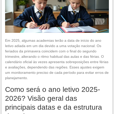
Em 2025, algumas academias terão a data de início do ano
letivo adiada em um dia devido a uma votação nacional. Os
feriados da primavera coincidem com o final do segundo
trimestre, alterando o ritmo habitual das aulas e das férias. O
calendário oficial às vezes apresenta sobreposições entre férias
e avaliações, dependendo das regiões. Esses ajustes exigem
um monitoramento preciso de cada período para evitar erros de
planejamento.
Como será o ano letivo 2025-
2026? Visão geral das
principais datas e da estrutura