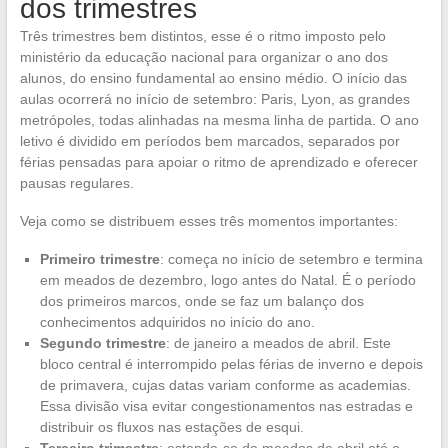
dos trimestres
Três trimestres bem distintos, esse é o ritmo imposto pelo
ministério da educação nacional para organizar o ano dos
alunos, do ensino fundamental ao ensino médio. O início das
aulas ocorrerá no início de setembro: Paris, Lyon, as grandes
metrópoles, todas alinhadas na mesma linha de partida. O ano
letivo é dividido em períodos bem marcados, separados por
férias pensadas para apoiar o ritmo de aprendizado e oferecer
pausas regulares.
Veja como se distribuem esses três momentos importantes:
Primeiro trimestre
: começa no início de setembro e termina
em meados de dezembro, logo antes do Natal. É o período
dos primeiros marcos, onde se faz um balanço dos
conhecimentos adquiridos no início do ano.
Segundo trimestre
: de janeiro a meados de abril. Este
bloco central é interrompido pelas férias de inverno e depois
de primavera, cujas datas variam conforme as academias.
Essa divisão visa evitar congestionamentos nas estradas e
distribuir os fluxos nas estações de esqui.
Terceiro trimestre
: estende-se de meados de abril até o