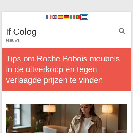
If Colog
Nieuws
Tips om Roche Bobois meubels
in de uitverkoop en tegen
verlaagde prijzen te vinden