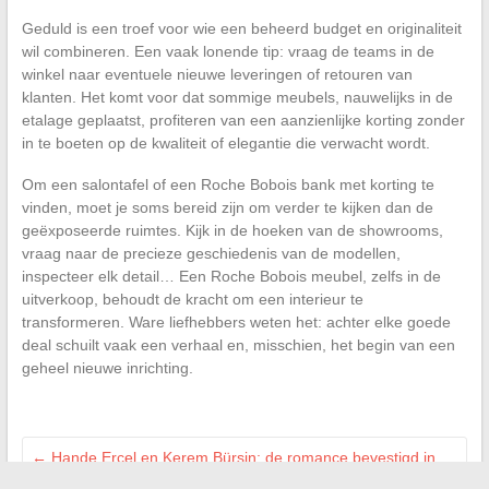
Geduld is een troef voor wie een beheerd budget en originaliteit
wil combineren. Een vaak lonende tip: vraag de teams in de
winkel naar eventuele nieuwe leveringen of retouren van
klanten. Het komt voor dat sommige meubels, nauwelijks in de
etalage geplaatst, profiteren van een aanzienlijke korting zonder
in te boeten op de kwaliteit of elegantie die verwacht wordt.
Om een salontafel of een Roche Bobois bank met korting te
vinden, moet je soms bereid zijn om verder te kijken dan de
geëxposeerde ruimtes. Kijk in de hoeken van de showrooms,
vraag naar de precieze geschiedenis van de modellen,
inspecteer elk detail… Een Roche Bobois meubel, zelfs in de
uitverkoop, behoudt de kracht om een interieur te
transformeren. Ware liefhebbers weten het: achter elke goede
deal schuilt vaak een verhaal en, misschien, het begin van een
geheel nieuwe inrichting.
←
Hande Erçel en Kerem Bürsin: de romance bevestigd in
2024?