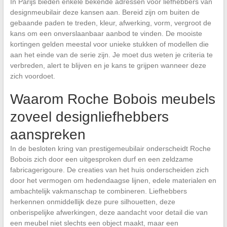
In Parijs bieden enkele bekende adressen voor liefhebbers van
designmeubilair deze kansen aan. Bereid zijn om buiten de
gebaande paden te treden, kleur, afwerking, vorm, vergroot de
kans om een onverslaanbaar aanbod te vinden. De mooiste
kortingen gelden meestal voor unieke stukken of modellen die
aan het einde van de serie zijn. Je moet dus weten je criteria te
verbreden, alert te blijven en je kans te grijpen wanneer deze
zich voordoet.
Waarom Roche Bobois meubels
zoveel designliefhebbers
aanspreken
In de besloten kring van prestigemeubilair onderscheidt Roche
Bobois zich door een uitgesproken durf en een zeldzame
fabricagerigoure. De creaties van het huis onderscheiden zich
door het vermogen om hedendaagse lijnen, edele materialen en
ambachtelijk vakmanschap te combineren. Liefhebbers
herkennen onmiddellijk deze pure silhouetten, deze
onberispelijke afwerkingen, deze aandacht voor detail die van
een meubel niet slechts een object maakt, maar een