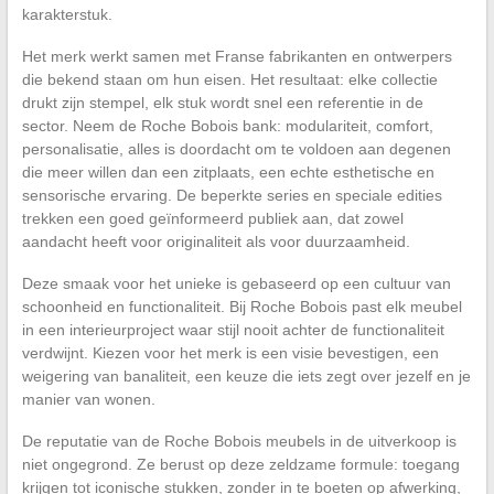
karakterstuk.
Het merk werkt samen met Franse fabrikanten en ontwerpers
die bekend staan om hun eisen. Het resultaat: elke collectie
drukt zijn stempel, elk stuk wordt snel een referentie in de
sector. Neem de Roche Bobois bank: modulariteit, comfort,
personalisatie, alles is doordacht om te voldoen aan degenen
die meer willen dan een zitplaats, een echte esthetische en
sensorische ervaring. De beperkte series en speciale edities
trekken een goed geïnformeerd publiek aan, dat zowel
aandacht heeft voor originaliteit als voor duurzaamheid.
Deze smaak voor het unieke is gebaseerd op een cultuur van
schoonheid en functionaliteit. Bij Roche Bobois past elk meubel
in een interieurproject waar stijl nooit achter de functionaliteit
verdwijnt. Kiezen voor het merk is een visie bevestigen, een
weigering van banaliteit, een keuze die iets zegt over jezelf en je
manier van wonen.
De reputatie van de Roche Bobois meubels in de uitverkoop is
niet ongegrond. Ze berust op deze zeldzame formule: toegang
krijgen tot iconische stukken, zonder in te boeten op afwerking,