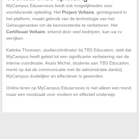
MyCampus Eduservices biedt ook mogelijkheden voor
voortdurende opleiding. Het
Project Voltaire
, geïntegreerd in
het platform, maakt gebruik van de technologie van het
Geheugenanker om de kennisretentie te verbeteren. Het
Certificaat Voltaire
, erkend door veel bedrijven, kan uw cv
verrijken.
Katinka Thomsen, studiecoördinator bij TBS Education, stelt dat
MyCampus heeft geleid tot een significante verbetering van de
interne coördinatie. Anaïs Michel, studente aan TBS Education,
merkt op dat de communicatie met de administratie dankzij
MyCampus duidelijker en effectiever is geworden.
Online leren op MyCampus Eduservices is niet alleen een trend,
maar een noodzaak voor modern en effectief onderwijs.
←
Ontdek vastgoedcrowdfunding: een revolutie voor
investeerders
Focus op de iconische actrices uit de Bretagne
→