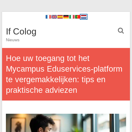
If Colog
Nieuws
Hoe uw toegang tot het
Mycampus Eduservices-platform
te vergemakkelijken: tips en
praktische adviezen