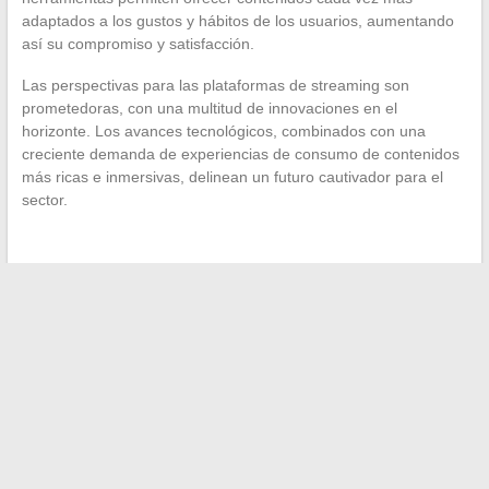
adaptados a los gustos y hábitos de los usuarios, aumentando
así su compromiso y satisfacción.
Las perspectivas para las plataformas de streaming son
prometedoras, con una multitud de innovaciones en el
horizonte. Los avances tecnológicos, combinados con una
creciente demanda de experiencias de consumo de contenidos
más ricas e inmersivas, delinean un futuro cautivador para el
sector.
←
Enfoque en las actrices emblemáticas de la región bretona
Cómo la evolución de las herramientas digitales transforma
la relación entre padres y escuelas
→
Search